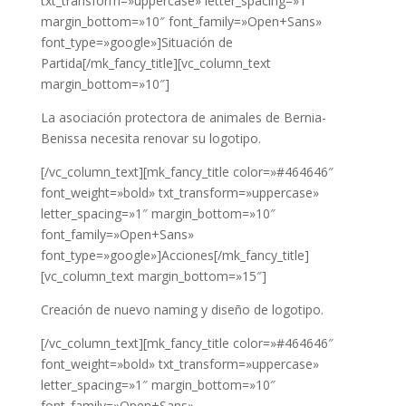
txt_transform=»uppercase» letter_spacing=»1″
margin_bottom=»10″ font_family=»Open+Sans»
font_type=»google»]Situación de
Partida[/mk_fancy_title][vc_column_text
margin_bottom=»10″]
La asociación protectora de animales de Bernia-
Benissa necesita renovar su logotipo.
[/vc_column_text][mk_fancy_title color=»#464646″
font_weight=»bold» txt_transform=»uppercase»
letter_spacing=»1″ margin_bottom=»10″
font_family=»Open+Sans»
font_type=»google»]Acciones[/mk_fancy_title]
[vc_column_text margin_bottom=»15″]
Creación de nuevo naming y diseño de logotipo.
[/vc_column_text][mk_fancy_title color=»#464646″
font_weight=»bold» txt_transform=»uppercase»
letter_spacing=»1″ margin_bottom=»10″
font_family=»Open+Sans»