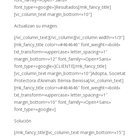
font_type=»google»]Resultados[/mk_fancy_title]
[vc_column_text margin_bottom=»10″]
Actualizan su imagen.
[/vc_column_text][/vc_column][vc_column width=»1/3″]
[mk_fancy_title color=»#464646″ font_weight=»bold»
txt_transform=»uppercase» letter_spacing=»1″
margin_bottom=»12″ font_family=»Open+Sans»
font_type=»google»]CLIENTE[/mk_fancy_title]
[vc_column_text margin_bottom=»10″]Adopta, Societat
Protectora d’Animals Bèrnia-Benissa[/vc_column_text]
[mk_fancy_title color=»#464646″ font_weight=»bold»
txt_transform=»uppercase» letter_spacing=»1″
margin_bottom=»10″ font_family=»Open+Sans»
font_type=»google»]
Solución
[/mk_fancy_title][vc_column_text margin_bottom=»15″]