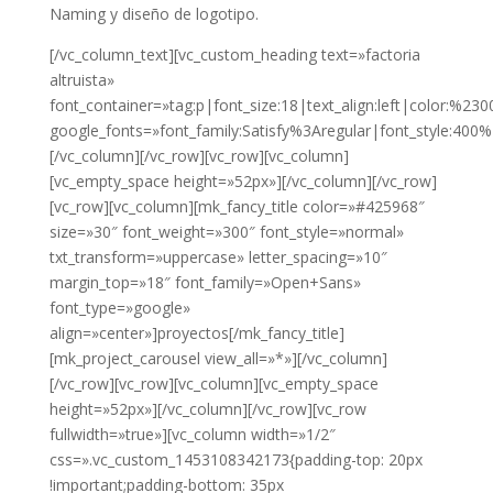
Naming y diseño de logotipo.
[/vc_column_text][vc_custom_heading text=»factoria
altruista»
font_container=»tag:p|font_size:18|text_align:left|color:%230
google_fonts=»font_family:Satisfy%3Aregular|font_style:4
[/vc_column][/vc_row][vc_row][vc_column]
[vc_empty_space height=»52px»][/vc_column][/vc_row]
[vc_row][vc_column][mk_fancy_title color=»#425968″
size=»30″ font_weight=»300″ font_style=»normal»
txt_transform=»uppercase» letter_spacing=»10″
margin_top=»18″ font_family=»Open+Sans»
font_type=»google»
align=»center»]proyectos[/mk_fancy_title]
[mk_project_carousel view_all=»*»][/vc_column]
[/vc_row][vc_row][vc_column][vc_empty_space
height=»52px»][/vc_column][/vc_row][vc_row
fullwidth=»true»][vc_column width=»1/2″
css=».vc_custom_1453108342173{padding-top: 20px
!important;padding-bottom: 35px