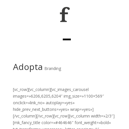
Adopta
Branding
[vc_row][vc_column][vc_images_carousel
images=»6206,6205,6204″ img_size=»1100×569″
onclick=»link_no» autoplay=»yes»
hide_prev_next_buttons=»yes» wrap=»yes»]
[/vc_column][/vc_row][vc_row][vc_column width=»2/3″]
[mk_fancy_title color=»#464646″ font_weight=»bold»