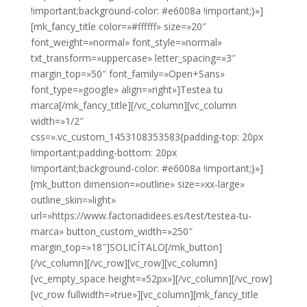
!important;background-color: #e6008a !important;}»]
[mk_fancy_title color=»#ffffff» size=»20″
font_weight=»normal» font_style=»normal»
txt_transform=»uppercase» letter_spacing=»3″
margin_top=»50″ font_family=»Open+Sans»
font_type=»google» align=»right»]Testea tu
marca[/mk_fancy_title][/vc_column][vc_column
width=»1/2″
css=».vc_custom_1453108353583{padding-top: 20px
!important;padding-bottom: 20px
!important;background-color: #e6008a !important;}»]
[mk_button dimension=»outline» size=»xx-large»
outline_skin=»light»
url=»https://www.factoriadidees.es/test/testea-tu-
marca» button_custom_width=»250″
margin_top=»18″]SOLICÍTALO[/mk_button]
[/vc_column][/vc_row][vc_row][vc_column]
[vc_empty_space height=»52px»][/vc_column][/vc_row]
[vc_row fullwidth=»true»][vc_column][mk_fancy_title