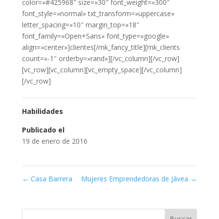
color=»#425968″ size=»30″ font_weight=»300″
font_style=»normal» txt_transform=»uppercase»
letter_spacing=»10″ margin_top=»18″
font_family=»Open+Sans» font_type=»google»
align=»center»]clientes[/mk_fancy_title][mk_clients
count=»-1″ orderby=»rand»][/vc_column][/vc_row]
[vc_row][vc_column][vc_empty_space][/vc_column]
[/vc_row]
Habilidades
Publicado el
19 de enero de 2016
←
Casa Barrera
Mujeres Emprendedoras de Jávea
→
Buscar