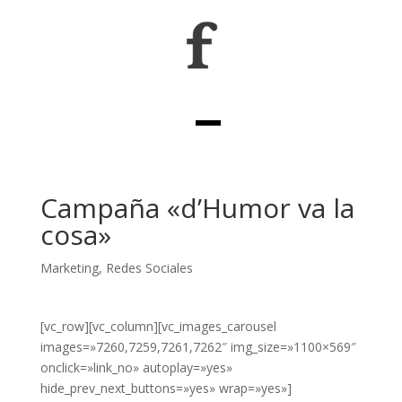
Campaña «d’Humor va la
cosa»
Marketing
,
Redes Sociales
[vc_row][vc_column][vc_images_carousel
images=»7260,7259,7261,7262″ img_size=»1100×569″
onclick=»link_no» autoplay=»yes»
hide_prev_next_buttons=»yes» wrap=»yes»]