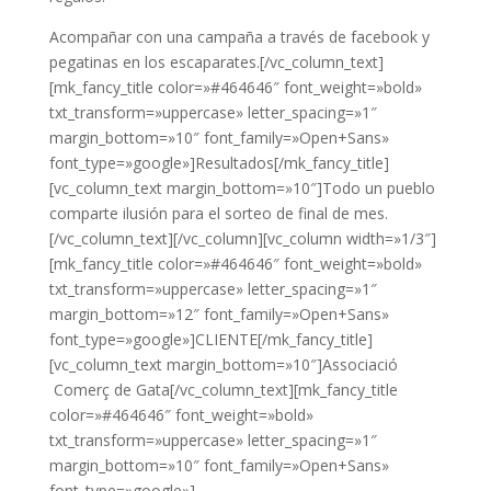
Acompañar con una campaña a través de facebook y
pegatinas en los escaparates.[/vc_column_text]
[mk_fancy_title color=»#464646″ font_weight=»bold»
txt_transform=»uppercase» letter_spacing=»1″
margin_bottom=»10″ font_family=»Open+Sans»
font_type=»google»]Resultados[/mk_fancy_title]
[vc_column_text margin_bottom=»10″]Todo un pueblo
comparte ilusión para el sorteo de final de mes.
[/vc_column_text][/vc_column][vc_column width=»1/3″]
[mk_fancy_title color=»#464646″ font_weight=»bold»
txt_transform=»uppercase» letter_spacing=»1″
margin_bottom=»12″ font_family=»Open+Sans»
font_type=»google»]CLIENTE[/mk_fancy_title]
[vc_column_text margin_bottom=»10″]Associació
Comerç de Gata[/vc_column_text][mk_fancy_title
color=»#464646″ font_weight=»bold»
txt_transform=»uppercase» letter_spacing=»1″
margin_bottom=»10″ font_family=»Open+Sans»
font_type=»google»]