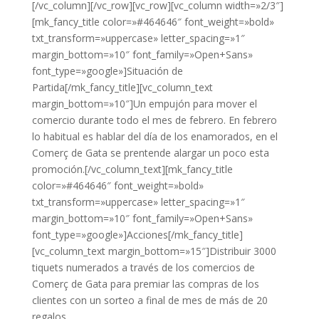
[/vc_column][/vc_row][vc_row][vc_column width=»2/3″]
[mk_fancy_title color=»#464646″ font_weight=»bold»
txt_transform=»uppercase» letter_spacing=»1″
margin_bottom=»10″ font_family=»Open+Sans»
font_type=»google»]Situación de
Partida[/mk_fancy_title][vc_column_text
margin_bottom=»10″]Un empujón para mover el
comercio durante todo el mes de febrero. En febrero
lo habitual es hablar del día de los enamorados, en el
Comerç de Gata se prentende alargar un poco esta
promoción.[/vc_column_text][mk_fancy_title
color=»#464646″ font_weight=»bold»
txt_transform=»uppercase» letter_spacing=»1″
margin_bottom=»10″ font_family=»Open+Sans»
font_type=»google»]Acciones[/mk_fancy_title]
[vc_column_text margin_bottom=»15″]Distribuir 3000
tiquets numerados a través de los comercios de
Comerç de Gata para premiar las compras de los
clientes con un sorteo a final de mes de más de 20
regalos.