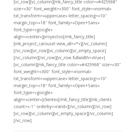
[vc_row][vc_column][mk_fancy_title color=»#425968″
size=»30″ font_weight=»300″ font_style=»normal»
txt_transform=»uppercase» letter_spacing=»10″
margin_top=»18″ font_family=»Open+Sans»
font_type=»google»
align=»center»]proyectos[/mk_fancy_title]
[mk_project_carousel view_all=»*»][/vc_column]
[/vc_row][vc_row][vc_column][vc_empty_space]
[/vc_column][/vc_row][vc_row fullwidth=»true»]
[vc_column][mk_fancy_title color=»#425968″ size=»30″
font_weight=»300″ font_style=»normal»
txt_transform=»uppercase» letter_spacing=»10″
margin_top=»18″ font_family=»Open+Sans»
font_type=»google»
align=»center»]clientes[/mk_fancy_title][mk_clients
count=»-1″ orderby=»rand»][/vc_column][/vc_row]
[vc_row][vc_column][vc_empty_space][/vc_column]
[/vc_row]