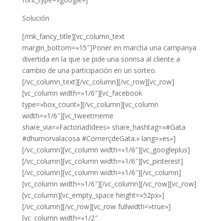
Solución
[/mk_fancy_title][vc_column_text
margin_bottom=»15″]Poner en marcha una campanya
divertida en la que se pide una sonrisa al cliente a
cambio de una participación en un sorteo.
[/vc_column_text][/vc_column][/vc_row][vc_row]
[vc_column width=»1/6″][vc_facebook
type=»box_count»][/vc_column][vc_column
width=»1/6″][vc_tweetmeme
share_via=»FactoriadIdees» share_hashtag=»#Gata
#dhumorvalacosa #ComerçdeGata.» lang=»es»]
[/vc_column][vc_column width=»1/6″][vc_googleplus]
[/vc_column][vc_column width=»1/6″][vc_pinterest]
[/vc_column][vc_column width=»1/6″][/vc_column]
[vc_column width=»1/6″][/vc_column][/vc_row][vc_row]
[vc_column][vc_empty_space height=»52px»]
[/vc_column][/vc_row][vc_row fullwidth=»true»]
[vc_column width=»1/2″