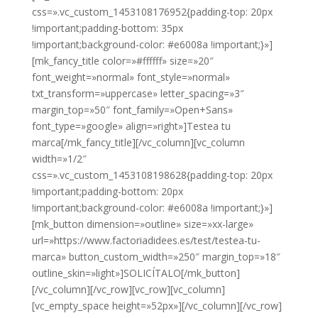
css=».vc_custom_1453108176952{padding-top: 20px
!important;padding-bottom: 35px
!important;background-color: #e6008a !important;}»]
[mk_fancy_title color=»#ffffff» size=»20″
font_weight=»normal» font_style=»normal»
txt_transform=»uppercase» letter_spacing=»3″
margin_top=»50″ font_family=»Open+Sans»
font_type=»google» align=»right»]Testea tu
marca[/mk_fancy_title][/vc_column][vc_column
width=»1/2″
css=».vc_custom_1453108198628{padding-top: 20px
!important;padding-bottom: 20px
!important;background-color: #e6008a !important;}»]
[mk_button dimension=»outline» size=»xx-large»
url=»https://www.factoriadidees.es/test/testea-tu-
marca» button_custom_width=»250″ margin_top=»18″
outline_skin=»light»]SOLICÍTALO[/mk_button]
[/vc_column][/vc_row][vc_row][vc_column]
[vc_empty_space height=»52px»][/vc_column][/vc_row]