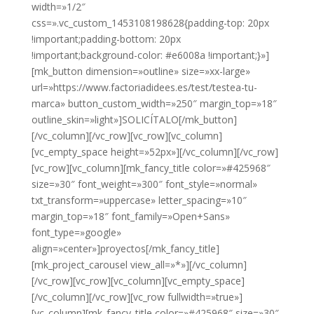
width=»1/2″
css=».vc_custom_1453108198628{padding-top: 20px
!important;padding-bottom: 20px
!important;background-color: #e6008a !important;}»]
[mk_button dimension=»outline» size=»xx-large»
url=»https://www.factoriadidees.es/test/testea-tu-
marca» button_custom_width=»250″ margin_top=»18″
outline_skin=»light»]SOLICÍTALO[/mk_button]
[/vc_column][/vc_row][vc_row][vc_column]
[vc_empty_space height=»52px»][/vc_column][/vc_row]
[vc_row][vc_column][mk_fancy_title color=»#425968″
size=»30″ font_weight=»300″ font_style=»normal»
txt_transform=»uppercase» letter_spacing=»10″
margin_top=»18″ font_family=»Open+Sans»
font_type=»google»
align=»center»]proyectos[/mk_fancy_title]
[mk_project_carousel view_all=»*»][/vc_column]
[/vc_row][vc_row][vc_column][vc_empty_space]
[/vc_column][/vc_row][vc_row fullwidth=»true»]
[vc_column][mk_fancy_title color=»#425968″ size=»30″