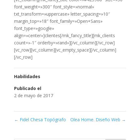
font_weight=»300″ font_style=»normal»
txt_transform=»uppercase» letter_spacing=»10″
margin_top=»18″ font_family=»Open+Sans»
font_type=»google»
align=»center»]clientes[/mk_fancy_title][mk_clients
count=»-1″ orderby=»rand»][/vc_column][/vc_row]
[vc_row][vc_column][vc_empty_space][/vc_column]
[/vc_row]
Habilidades
Publicado el
2 de mayo de 2017
←
Fidel Chesa Topógrafo
Olea Home. Diseño Web
→