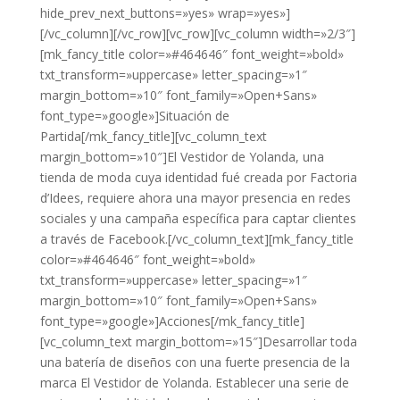
hide_prev_next_buttons=»yes» wrap=»yes»]
[/vc_column][/vc_row][vc_row][vc_column width=»2/3″]
[mk_fancy_title color=»#464646″ font_weight=»bold»
txt_transform=»uppercase» letter_spacing=»1″
margin_bottom=»10″ font_family=»Open+Sans»
font_type=»google»]Situación de
Partida[/mk_fancy_title][vc_column_text
margin_bottom=»10″]El Vestidor de Yolanda, una
tienda de moda cuya identidad fué creada por Factoria
d’Idees, requiere ahora una mayor presencia en redes
sociales y una campaña específica para captar clientes
a través de Facebook.[/vc_column_text][mk_fancy_title
color=»#464646″ font_weight=»bold»
txt_transform=»uppercase» letter_spacing=»1″
margin_bottom=»10″ font_family=»Open+Sans»
font_type=»google»]Acciones[/mk_fancy_title]
[vc_column_text margin_bottom=»15″]Desarrollar toda
una batería de diseños con una fuerte presencia de la
marca El Vestidor de Yolanda. Establecer una serie de