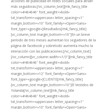
acciones de publicidad en redes sociales para atraer
más seguidoras.[/vc_column_text][mk_fancy_title
color=»#464646″ font_weight=»bold»
txt_transform=»uppercase» letter_spacing=»1″
margin_bottom=»10″ font_family=»Open+Sans»
font_type=»google»]Resultados[/mk_fancy_title]
[vc_column_text margin_bottom=»10″]En un breve
período de tres meses aumentan los seguidores de la
página de facebook y sobretodo aumenta mucho la
interacción con las publicaciones.[/vc_column_text]
[/vc_column][vc_column width=»1/3″][mk_fancy_title
color=»#464646″ font_weight=»bold»
txt_transform=»uppercase» letter_spacing=»1″
margin_bottom=»12″ font_family=»Open+Sans»
font_type=»google»]CLIENTE[/mk_fancy_title]
[vc_column_text margin_bottom=»10″]El Vestidos de
Yolanda[/vc_column_text][mk_fancy_title
color=»#464646″ font_weight=»bold»
txt_transform=»uppercase» letter_spacing=»1″
margin_bottom=»10″ font_family=»Open+Sans»