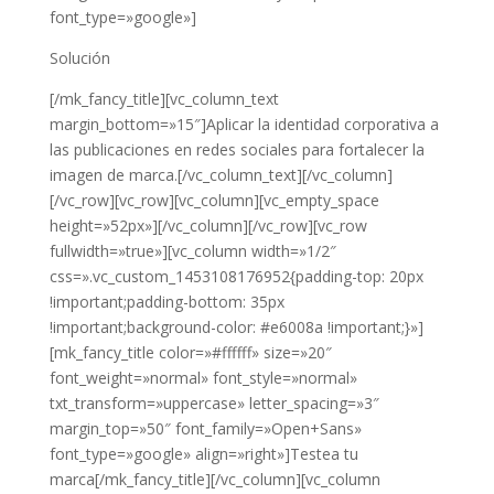
font_type=»google»]
Solución
[/mk_fancy_title][vc_column_text
margin_bottom=»15″]Aplicar la identidad corporativa a
las publicaciones en redes sociales para fortalecer la
imagen de marca.[/vc_column_text][/vc_column]
[/vc_row][vc_row][vc_column][vc_empty_space
height=»52px»][/vc_column][/vc_row][vc_row
fullwidth=»true»][vc_column width=»1/2″
css=».vc_custom_1453108176952{padding-top: 20px
!important;padding-bottom: 35px
!important;background-color: #e6008a !important;}»]
[mk_fancy_title color=»#ffffff» size=»20″
font_weight=»normal» font_style=»normal»
txt_transform=»uppercase» letter_spacing=»3″
margin_top=»50″ font_family=»Open+Sans»
font_type=»google» align=»right»]Testea tu
marca[/mk_fancy_title][/vc_column][vc_column