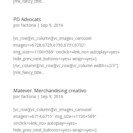
[mk_fancy_title...
PD Advocats
por
factoria
|
Sep 9, 2016
[vc_row][vc_column][vc_images_carousel
images=»6728,6729,6730,6731,6732″
img_size=»1100×569″ onclick=»link_no» autoplay=»yes»
hide_prev_next_buttons=»yes» wrap=»yes»]
[/vc_column][/vc_row][vc_row][vc_column width=»2/3″]
[mk_fancy_title...
Matever. Merchandising creativo
por
factoria
|
Sep 9, 2016
[vc_row][vc_column][vc_images_carousel
images=»6714,6715″ img_size=»1100×569″
onclick=»link_no» autoplay=»yes»
hide_prev_next_buttons=»yes» wrap=»yes»]