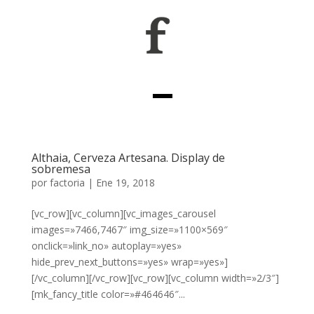
Althaia, Cerveza Artesana. Display de
sobremesa
por
factoria
|
Ene 19, 2018
[vc_row][vc_column][vc_images_carousel
images=»7466,7467″ img_size=»1100×569″
onclick=»link_no» autoplay=»yes»
hide_prev_next_buttons=»yes» wrap=»yes»]
[/vc_column][/vc_row][vc_row][vc_column width=»2/3″]
[mk_fancy_title color=»#464646″...