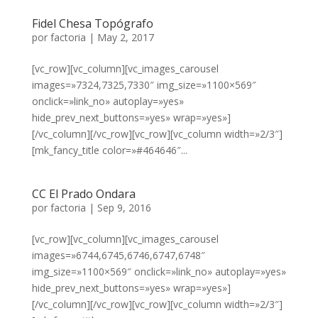
Fidel Chesa Topógrafo
por
factoria
|
May 2, 2017
[vc_row][vc_column][vc_images_carousel
images=»7324,7325,7330″ img_size=»1100×569″
onclick=»link_no» autoplay=»yes»
hide_prev_next_buttons=»yes» wrap=»yes»]
[/vc_column][/vc_row][vc_row][vc_column width=»2/3″]
[mk_fancy_title color=»#464646″...
CC El Prado Ondara
por
factoria
|
Sep 9, 2016
[vc_row][vc_column][vc_images_carousel
images=»6744,6745,6746,6747,6748″
img_size=»1100×569″ onclick=»link_no» autoplay=»yes»
hide_prev_next_buttons=»yes» wrap=»yes»]
[/vc_column][/vc_row][vc_row][vc_column width=»2/3″]