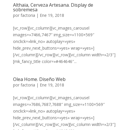
Althaia, Cerveza Artesana. Display de
sobremesa
por
factoria
|
Ene 19, 2018
[vc_row][vc_column][vc_images_carousel
images=»7466,7467″ img_size=»1100×569″
onclick=»link_no» autoplay=»yes»
hide_prev_next_buttons=»yes» wrap=»yes»]
[/vc_column][/vc_row][vc_row][vc_column width=»2/3″]
[mk_fancy_title color=»#464646″...
Olea Home. Diseño Web
por
factoria
|
Ene 19, 2018
[vc_row][vc_column][vc_images_carousel
images=»7686,7687,7688″ img_size=»1100×569″
onclick=»link_no» autoplay=»yes»
hide_prev_next_buttons=»yes» wrap=»yes»]
[/vc_column][/vc_row][vc_row][vc_column width=»2/3″]