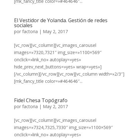
[mk_fancy_title color=»#464646″...
El Vestidor de Yolanda. Gestión de redes
sociales
por
factoria
|
May 2, 2017
[vc_row][vc_column][vc_images_carousel
images=»7320,7321″ img_size=»1100×569″
onclick=»link_no» autoplay=»yes»
hide_prev_next_buttons=»yes» wrap=»yes»]
[/vc_column][/vc_row][vc_row][vc_column width=»2/3″]
[mk_fancy_title color=»#464646″...
Fidel Chesa Topógrafo
por
factoria
|
May 2, 2017
[vc_row][vc_column][vc_images_carousel
images=»7324,7325,7330″ img_size=»1100×569″
onclick=»link_no» autoplay=»yes»