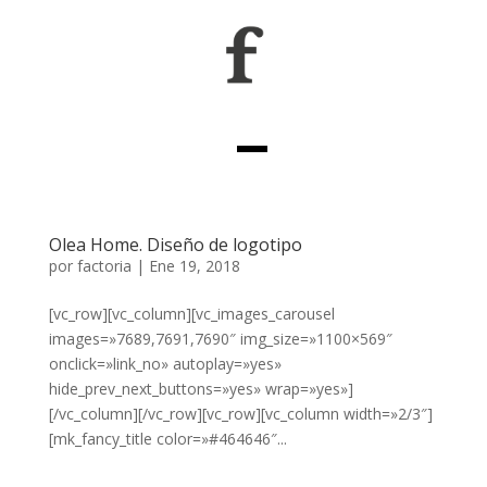
Olea Home. Diseño de logotipo
por
factoria
|
Ene 19, 2018
[vc_row][vc_column][vc_images_carousel
images=»7689,7691,7690″ img_size=»1100×569″
onclick=»link_no» autoplay=»yes»
hide_prev_next_buttons=»yes» wrap=»yes»]
[/vc_column][/vc_row][vc_row][vc_column width=»2/3″]
[mk_fancy_title color=»#464646″...