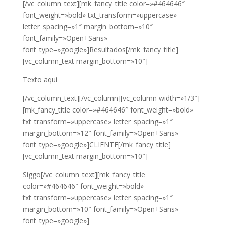
[/vc_column_text][mk_fancy_title color=»#464646″
font_weight=»bold» txt_transform=»uppercase»
letter_spacing=»1″ margin_bottom=»10″
font_family=»Open+Sans»
font_type=»google»]Resultados[/mk_fancy_title]
[vc_column_text margin_bottom=»10″]
Texto aquí
[/vc_column_text][/vc_column][vc_column width=»1/3″]
[mk_fancy_title color=»#464646″ font_weight=»bold»
txt_transform=»uppercase» letter_spacing=»1″
margin_bottom=»12″ font_family=»Open+Sans»
font_type=»google»]CLIENTE[/mk_fancy_title]
[vc_column_text margin_bottom=»10″]
Siggo[/vc_column_text][mk_fancy_title
color=»#464646″ font_weight=»bold»
txt_transform=»uppercase» letter_spacing=»1″
margin_bottom=»10″ font_family=»Open+Sans»
font_type=»google»]