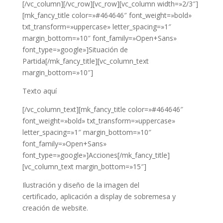
[/vc_column][/vc_row][vc_row][vc_column width=»2/3″]
[mk_fancy_title color=»#464646″ font_weight=»bold»
txt_transform=»uppercase» letter_spacing=»1″
margin_bottom=»10″ font_family=»Open+Sans»
font_type=»google»]Situación de
Partida[/mk_fancy_title][vc_column_text
margin_bottom=»10″]
Texto aquí
[/vc_column_text][mk_fancy_title color=»#464646″
font_weight=»bold» txt_transform=»uppercase»
letter_spacing=»1″ margin_bottom=»10″
font_family=»Open+Sans»
font_type=»google»]Acciones[/mk_fancy_title]
[vc_column_text margin_bottom=»15″]
Ilustración y diseño de la imagen del
certificado, aplicación a display de sobremesa y
creación de website.