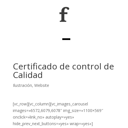
Certificado de control de
Calidad
Ilustración
,
Website
[vc_row][vc_column][vc_images_carousel
images=»6572,6079,6078″ img_size=»1100×569″
onclick=»link_no» autoplay=»yes»
hide_prev_next_buttons=»yes» wrap=»yes»]