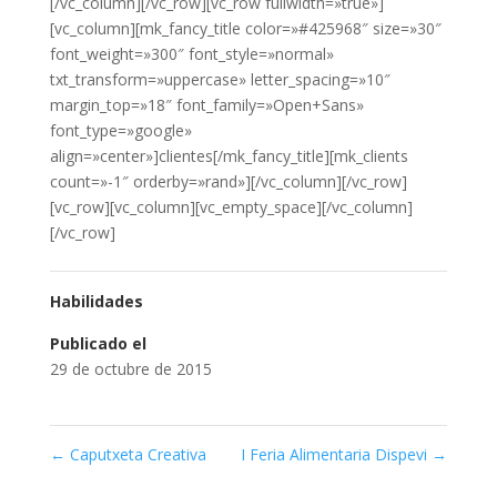
[/vc_column][/vc_row][vc_row fullwidth=»true»]
[vc_column][mk_fancy_title color=»#425968″ size=»30″
font_weight=»300″ font_style=»normal»
txt_transform=»uppercase» letter_spacing=»10″
margin_top=»18″ font_family=»Open+Sans»
font_type=»google»
align=»center»]clientes[/mk_fancy_title][mk_clients
count=»-1″ orderby=»rand»][/vc_column][/vc_row]
[vc_row][vc_column][vc_empty_space][/vc_column]
[/vc_row]
Habilidades
Publicado el
29 de octubre de 2015
←
Caputxeta Creativa
I Feria Alimentaria Dispevi
→