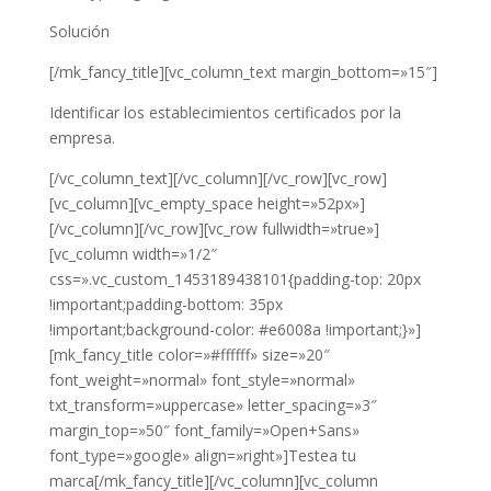
Solución
[/mk_fancy_title][vc_column_text margin_bottom=»15″]
Identificar los establecimientos certificados por la
empresa.
[/vc_column_text][/vc_column][/vc_row][vc_row]
[vc_column][vc_empty_space height=»52px»]
[/vc_column][/vc_row][vc_row fullwidth=»true»]
[vc_column width=»1/2″
css=».vc_custom_1453189438101{padding-top: 20px
!important;padding-bottom: 35px
!important;background-color: #e6008a !important;}»]
[mk_fancy_title color=»#ffffff» size=»20″
font_weight=»normal» font_style=»normal»
txt_transform=»uppercase» letter_spacing=»3″
margin_top=»50″ font_family=»Open+Sans»
font_type=»google» align=»right»]Testea tu
marca[/mk_fancy_title][/vc_column][vc_column