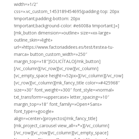
width=»1/2″
css=».vc_custom_1453189454695{padding-top: 20px
!important;padding-bottom: 20px
!important;background-color: #e6008a !important;}»]
[mk_button dimension=»outline» size=»xx-large»
outline_skin=»light»
url=»https://www.factoriadidees.es/test/testea-tu-
marca» button_custom_width=»250″
margin_top=»18″]SOLICÍTALO[/mk_button]
[/vc_column][/vc_row][vc_row][vc_column]
[vc_empty_space height=»52px»][/vc_column][/vc_row]
[vc_row][vc_column][mk_fancy_title color=»#425968″
size=»30″ font_weight=»300″ font_style=»normal»
txt_transform=»uppercase» letter_spacing=»10″
margin_top=»18″ font_family=»Open+Sans»
font_type=»google»
align=»center»]proyectos[/mk_fancy_title]
[mk_project_carousel view_all=»*»][/vc_column]
[/vc_row][vc_row][vc_column][vc_empty_space]