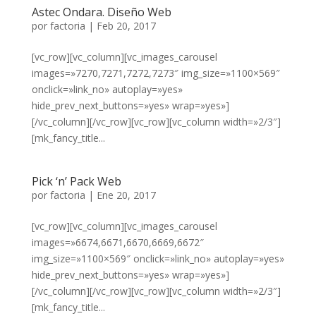
Astec Ondara. Diseño Web
por
factoria
|
Feb 20, 2017
[vc_row][vc_column][vc_images_carousel
images=»7270,7271,7272,7273″ img_size=»1100×569″
onclick=»link_no» autoplay=»yes»
hide_prev_next_buttons=»yes» wrap=»yes»]
[/vc_column][/vc_row][vc_row][vc_column width=»2/3″]
[mk_fancy_title...
Pick ‘n’ Pack Web
por
factoria
|
Ene 20, 2017
[vc_row][vc_column][vc_images_carousel
images=»6674,6671,6670,6669,6672″
img_size=»1100×569″ onclick=»link_no» autoplay=»yes»
hide_prev_next_buttons=»yes» wrap=»yes»]
[/vc_column][/vc_row][vc_row][vc_column width=»2/3″]
[mk_fancy_title...