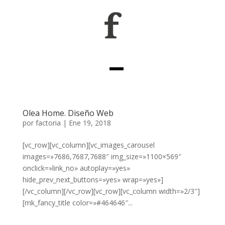
Olea Home. Diseño Web
por
factoria
|
Ene 19, 2018
[vc_row][vc_column][vc_images_carousel
images=»7686,7687,7688″ img_size=»1100×569″
onclick=»link_no» autoplay=»yes»
hide_prev_next_buttons=»yes» wrap=»yes»]
[/vc_column][/vc_row][vc_row][vc_column width=»2/3″]
[mk_fancy_title color=»#464646″...