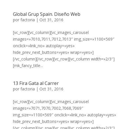
Global Grup Spain. Diseño Web
por
factoria
|
Oct 31, 2016
[vc_row][vc_column][vc_images_carousel
images=»7010,7011,7012,7013″ img_size=»1100×569″
onclick=»link_no» autoplay=»yes»
hide_prev_next_buttons=»yes» wrap=»yes»]
[/vc_column][/vc_row][vc_row][vc_column width=»2/3″]
[mk_fancy_title...
13 Fira Gata al Carrer
por
factoria
|
Oct 31, 2016
[vc_row][vc_column][vc_images_carousel
images=»7071,7070,7002,7068,7069″
img_size=»1100×569″ onclick=»link_no» autoplay=»yes»
hide_prev_next_buttons=»yes» wrap=»yes»]
[/vc_column][/vc_row][vc_row][vc_column width=»2/3″]