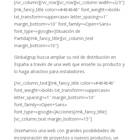
[/vc_column][/vc_row][vc_row][vc_column width=»2/3″]
[mk_fancy_title color=»#464646″ font_weight=»bold»
txt_transform=»uppercase» letter_spacing=»1″
margin_bottom=»10″ font_family=»Open+Sans»
font_type=»google»]Situación de
Partida[/mk_fancy_title][vc_column_text
margin_bottom=»10″]
Globalgrup busca ampliar su red de distribución en
España a través de una web que enseñe su producto y
lo haga atractivo para instaladores.
[/vc_column_text][mk_fancy_title color=»#464646″
font_weight=»bold» txt_transform=»uppercase»
letter_spacing=»1″ margin_bottom=»10″
font_family=»Open+Sans»
font_type=»google»]Acciones[/mk_fancy_title]
[vc_column_text margin_bottom=»15″]
Diseñamos una web con grandes posibilidades de
incorporación de proyectos y nuevos productos, un