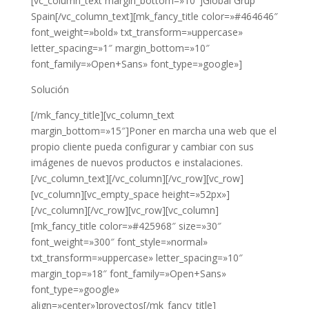
[vc_column_text margin_bottom=»10″]Global Grup
Spain[/vc_column_text][mk_fancy_title color=»#464646″
font_weight=»bold» txt_transform=»uppercase»
letter_spacing=»1″ margin_bottom=»10″
font_family=»Open+Sans» font_type=»google»]
Solución
[/mk_fancy_title][vc_column_text
margin_bottom=»15″]Poner en marcha una web que el
propio cliente pueda configurar y cambiar con sus
imágenes de nuevos productos e instalaciones.
[/vc_column_text][/vc_column][/vc_row][vc_row]
[vc_column][vc_empty_space height=»52px»]
[/vc_column][/vc_row][vc_row][vc_column]
[mk_fancy_title color=»#425968″ size=»30″
font_weight=»300″ font_style=»normal»
txt_transform=»uppercase» letter_spacing=»10″
margin_top=»18″ font_family=»Open+Sans»
font_type=»google»
align=»center»]proyectos[/mk_fancy_title]