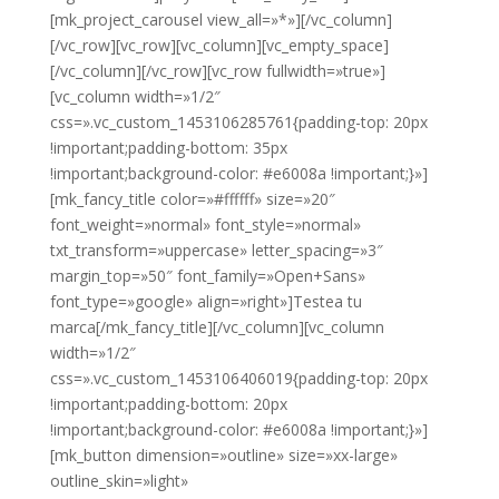
[mk_project_carousel view_all=»*»][/vc_column]
[/vc_row][vc_row][vc_column][vc_empty_space]
[/vc_column][/vc_row][vc_row fullwidth=»true»]
[vc_column width=»1/2″
css=».vc_custom_1453106285761{padding-top: 20px
!important;padding-bottom: 35px
!important;background-color: #e6008a !important;}»]
[mk_fancy_title color=»#ffffff» size=»20″
font_weight=»normal» font_style=»normal»
txt_transform=»uppercase» letter_spacing=»3″
margin_top=»50″ font_family=»Open+Sans»
font_type=»google» align=»right»]Testea tu
marca[/mk_fancy_title][/vc_column][vc_column
width=»1/2″
css=».vc_custom_1453106406019{padding-top: 20px
!important;padding-bottom: 20px
!important;background-color: #e6008a !important;}»]
[mk_button dimension=»outline» size=»xx-large»
outline_skin=»light»