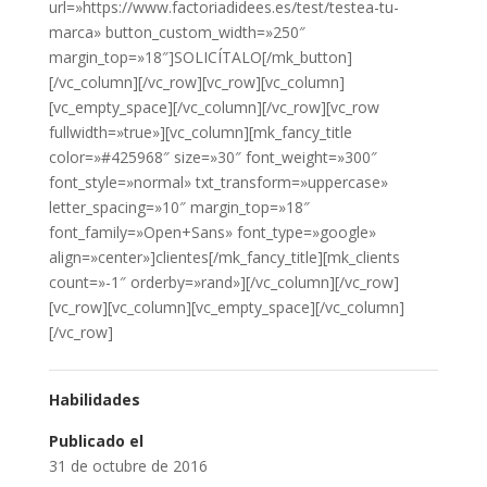
url=»https://www.factoriadidees.es/test/testea-tu-
marca» button_custom_width=»250″
margin_top=»18″]SOLICÍTALO[/mk_button]
[/vc_column][/vc_row][vc_row][vc_column]
[vc_empty_space][/vc_column][/vc_row][vc_row
fullwidth=»true»][vc_column][mk_fancy_title
color=»#425968″ size=»30″ font_weight=»300″
font_style=»normal» txt_transform=»uppercase»
letter_spacing=»10″ margin_top=»18″
font_family=»Open+Sans» font_type=»google»
align=»center»]clientes[/mk_fancy_title][mk_clients
count=»-1″ orderby=»rand»][/vc_column][/vc_row]
[vc_row][vc_column][vc_empty_space][/vc_column]
[/vc_row]
Habilidades
Publicado el
31 de octubre de 2016