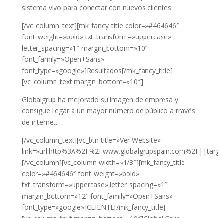
sistema vivo para conectar con nuevos clientes.
[/vc_column_text][mk_fancy_title color=»#464646″
font_weight=»bold» txt_transform=»uppercase»
letter_spacing=»1″ margin_bottom=»10″
font_family=»Open+Sans»
font_type=»google»]Resultados[/mk_fancy_title]
[vc_column_text margin_bottom=»10″]
Globalgrup ha mejorado su imagen de empresa y
consigue llegar a un mayor número de público a través
de internet.
[/vc_column_text][vc_btn title=»Ver Website»
link=»url:http%3A%2F%2Fwww.globalgrupspain.com%2F||targ
[/vc_column][vc_column width=»1/3″][mk_fancy_title
color=»#464646″ font_weight=»bold»
txt_transform=»uppercase» letter_spacing=»1″
margin_bottom=»12″ font_family=»Open+Sans»
font_type=»google»]CLIENTE[/mk_fancy_title]