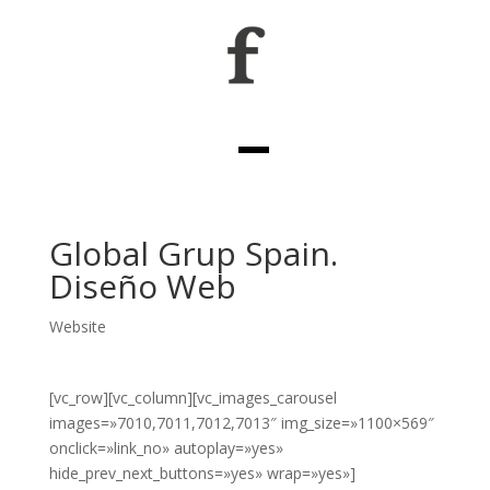
Global Grup Spain.
Diseño Web
Website
[vc_row][vc_column][vc_images_carousel
images=»7010,7011,7012,7013″ img_size=»1100×569″
onclick=»link_no» autoplay=»yes»
hide_prev_next_buttons=»yes» wrap=»yes»]