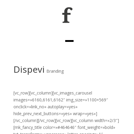
Dispevi
Branding
[vc_row][vc_column][vc_images_carousel
images=»6160,6161,6162″ img_size=»1100×569″
onclick=»link_no» autoplay=»yes»
hide_prev_next_buttons=»yes» wrap=»yes»]
[/vc_column][/vc_row][vc_row][vc_column width=»2/3″]
[mk_fancy_title color=»#464646″ font_weight=»bold»