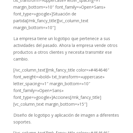
txt_transform=»uppercase» letter_spacing=»1″
margin_bottom=»10″ font_family=»Open+Sans»
font_type=»google»]Situación de
partida[/mk_fancy_title][vc_column_text
margin_bottom=»10″]
La empresa tiene un logotipo que pertenece a sus
actividades del pasado. Ahora la empresa vende otros
productos a otros clientes y necesita transmitir ese
cambio.
[/vc_column_text][mk_fancy_title color=»#464646″
font_weight=»bold» txt_transform=»uppercase»
letter_spacing=»1″ margin_bottom=»10″
font_family=»Open+Sans»
font_type=»google»]Acciones[/mk_fancy_title]
[vc_column_text margin_bottom=»15″]
Diseño de logotipo y aplicación de imagen a diferentes
soportes.
[/vc_column_text][mk_fancy_title color=»#464646″