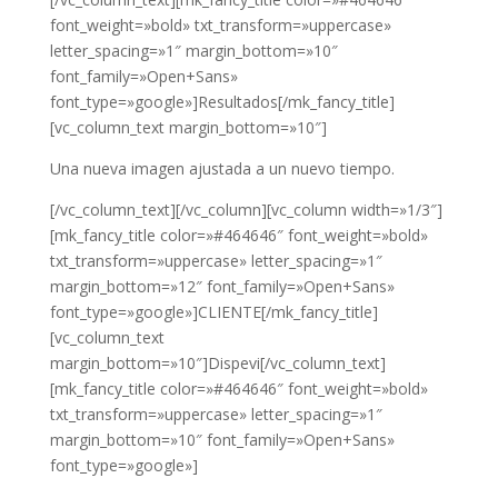
font_weight=»bold» txt_transform=»uppercase»
letter_spacing=»1″ margin_bottom=»10″
font_family=»Open+Sans»
font_type=»google»]Resultados[/mk_fancy_title]
[vc_column_text margin_bottom=»10″]
Una nueva imagen ajustada a un nuevo tiempo.
[/vc_column_text][/vc_column][vc_column width=»1/3″]
[mk_fancy_title color=»#464646″ font_weight=»bold»
txt_transform=»uppercase» letter_spacing=»1″
margin_bottom=»12″ font_family=»Open+Sans»
font_type=»google»]CLIENTE[/mk_fancy_title]
[vc_column_text
margin_bottom=»10″]Dispevi[/vc_column_text]
[mk_fancy_title color=»#464646″ font_weight=»bold»
txt_transform=»uppercase» letter_spacing=»1″
margin_bottom=»10″ font_family=»Open+Sans»
font_type=»google»]