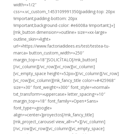
width=»1/2″
css=».vc_custom_1453109991350{padding-top: 20px
!important;padding-bottom: 20px
!important;background-color: #e6008a !important;}»]
[mk_button dimension=»outline» size=»xx-large»
outline_skin=»light»
url=»https://www.factoriadidees.es/test/testea-tu-
marca» button_custom_width=»250″
margin_top=»18″]SOLICÍTALO[/mk_button]
[/vc_column][/vc_row][vc_row][vc_column]
[vc_empty_space height=»52px»][/vc_column][/vc_row]
[vc_row][vc_column][mk_fancy_title color=»#425968″
size=»30″ font_weight=»300″ font_style=»normal»
txt_transform=»uppercase» letter_spacing=»10″
margin_top=»18″ font_family=»Open+Sans»
font_type=»google»
align=»center»]proyectos[/mk_fancy_title]
[mk_project_carousel view_all=»*»][/vc_column]
[/vc_row][vc_row][vc_column][vc_empty_space]