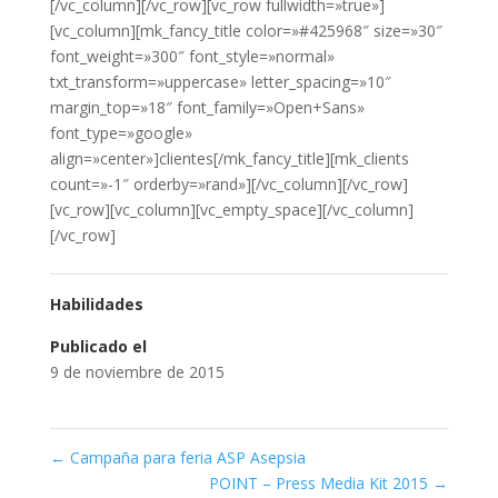
[/vc_column][/vc_row][vc_row fullwidth=»true»]
[vc_column][mk_fancy_title color=»#425968″ size=»30″
font_weight=»300″ font_style=»normal»
txt_transform=»uppercase» letter_spacing=»10″
margin_top=»18″ font_family=»Open+Sans»
font_type=»google»
align=»center»]clientes[/mk_fancy_title][mk_clients
count=»-1″ orderby=»rand»][/vc_column][/vc_row]
[vc_row][vc_column][vc_empty_space][/vc_column]
[/vc_row]
Habilidades
Publicado el
9 de noviembre de 2015
←
Campaña para feria ASP Asepsia
POINT – Press Media Kit 2015
→