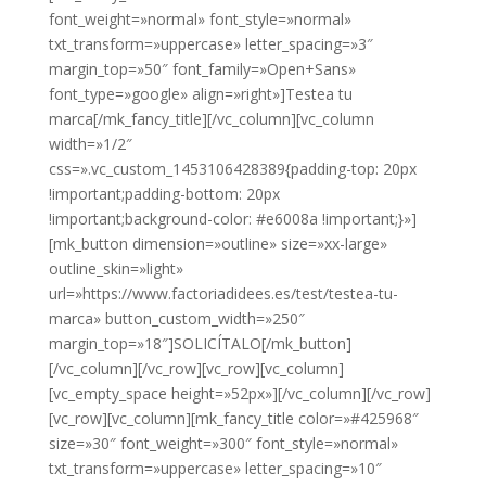
font_weight=»normal» font_style=»normal»
txt_transform=»uppercase» letter_spacing=»3″
margin_top=»50″ font_family=»Open+Sans»
font_type=»google» align=»right»]Testea tu
marca[/mk_fancy_title][/vc_column][vc_column
width=»1/2″
css=».vc_custom_1453106428389{padding-top: 20px
!important;padding-bottom: 20px
!important;background-color: #e6008a !important;}»]
[mk_button dimension=»outline» size=»xx-large»
outline_skin=»light»
url=»https://www.factoriadidees.es/test/testea-tu-
marca» button_custom_width=»250″
margin_top=»18″]SOLICÍTALO[/mk_button]
[/vc_column][/vc_row][vc_row][vc_column]
[vc_empty_space height=»52px»][/vc_column][/vc_row]
[vc_row][vc_column][mk_fancy_title color=»#425968″
size=»30″ font_weight=»300″ font_style=»normal»
txt_transform=»uppercase» letter_spacing=»10″