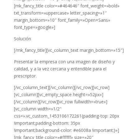
[mk_fancy_title color=»#464646″ font_weight=»bold»
txt_transform=»uppercase» letter_spacing=»1″
margin_bottom=»10″ font_family=»Open+Sans»
font_type=»google»]
Solución
[/mk_fancy_title][vc_column_text margin_bottom=»15″]
Presentar la empresa con una imagen de diseño y
calidad, y a la vez cercana y entendible para el
prescriptor.
[/vc_column_text][/vc_column][/vc_row][vc_row]
[vc_column][vc_empty_space height=»52px»]
[/vc_column][/vc_row][vc_row fullwidth=»true»]
[vc_column width=»1/2″
css=».vc_custom_1453106172261{padding-top: 20px
!important;padding-bottom: 35px
!important;background-color: #e6008a !important;}»]
[mk_fancy_title color=»#ffffff» size=»20″