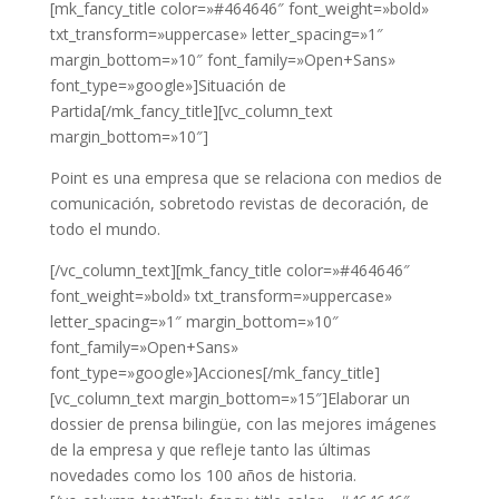
[mk_fancy_title color=»#464646″ font_weight=»bold»
txt_transform=»uppercase» letter_spacing=»1″
margin_bottom=»10″ font_family=»Open+Sans»
font_type=»google»]Situación de
Partida[/mk_fancy_title][vc_column_text
margin_bottom=»10″]
Point es una empresa que se relaciona con medios de
comunicación, sobretodo revistas de decoración, de
todo el mundo.
[/vc_column_text][mk_fancy_title color=»#464646″
font_weight=»bold» txt_transform=»uppercase»
letter_spacing=»1″ margin_bottom=»10″
font_family=»Open+Sans»
font_type=»google»]Acciones[/mk_fancy_title]
[vc_column_text margin_bottom=»15″]Elaborar un
dossier de prensa bilingüe, con las mejores imágenes
de la empresa y que refleje tanto las últimas
novedades como los 100 años de historia.