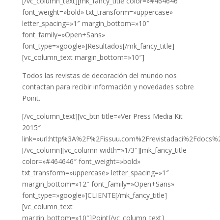
[/vc_column_text][mk_fancy_title color=»#464646″
font_weight=»bold» txt_transform=»uppercase»
letter_spacing=»1″ margin_bottom=»10″
font_family=»Open+Sans»
font_type=»google»]Resultados[/mk_fancy_title]
[vc_column_text margin_bottom=»10″]
Todos las revistas de decoración del mundo nos
contactan para recibir información y novedades sobre
Point.
[/vc_column_text][vc_btn title=»Ver Press Media Kit
2015″
link=»url:http%3A%2F%2Fissuu.com%2Frevistadaci%2Fdocs%2F
[/vc_column][vc_column width=»1/3″][mk_fancy_title
color=»#464646″ font_weight=»bold»
txt_transform=»uppercase» letter_spacing=»1″
margin_bottom=»12″ font_family=»Open+Sans»
font_type=»google»]CLIENTE[/mk_fancy_title]
[vc_column_text
margin_bottom=»10″]Point[/vc_column_text]