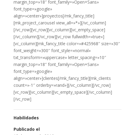
margin_top=»18″ font_family=»Open+Sans»
font_type=»google»
align=»center»]proyectos[/mk_fancy_title]
[mk_project_carousel view_all=»*»][/vc_column]
[/vc_row][vc_row][vc_column][vc_empty_space]
[/vc_column][/vc_row][vc_row fullwidth=»true»]
[vc_column][mk_fancy_title color=»#425968″ size=»30″
font_weight=»300″ font_style=»normal»
txt_transform=»uppercase» letter_spacing=»10″
margin_top=»18″ font_family=»Open+Sans»
font_type=»google»
align=»center»]clientes[/mk_fancy_title][mk_clients
count=»-1″ orderby=»rand»][/vc_column][/vc_row]
[vc_row][vc_column][vc_empty_space][/vc_column]
[/vc_row]
Habilidades
Publicado el