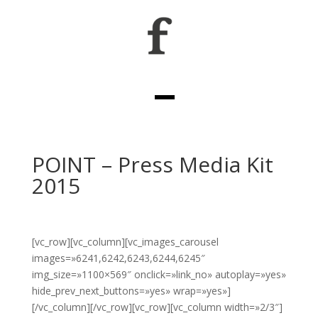
POINT – Press Media Kit
2015
[vc_row][vc_column][vc_images_carousel
images=»6241,6242,6243,6244,6245″
img_size=»1100×569″ onclick=»link_no» autoplay=»yes»
hide_prev_next_buttons=»yes» wrap=»yes»]
[/vc_column][/vc_row][vc_row][vc_column width=»2/3″]