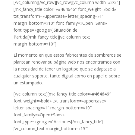
[/vc_column][/vc_row][vc_row][vc_column width=»2/3″]
[mk_fancy_title color=»#464646″ font_weight=»bold»
txt_transform=»uppercase» letter_spacing=»1″
margin_bottom=»10″ font_family=»Open+Sans»
font_type=»google»]Situación de
Partida[/mk_fancy_title][vc_column_text
margin_bottom=»10″]
El momento en que estos fabricantes de sombreros se
plantean renovar su página web nos encontramos con
la necesidad de tener un logotipo que se adaptase a
cualquier soporte, tanto digital como en papel o sobre
un estampado.
[/vc_column_text][mk_fancy_title color=»#464646″
font_weight=»bold» txt_transform=»uppercase»
letter_spacing=»1″ margin_bottom=»10″
font_family=»Open+Sans»
font_type=»google»]Acciones[/mk_fancy_title]
[vc_column_text margin_bottom=»15″]