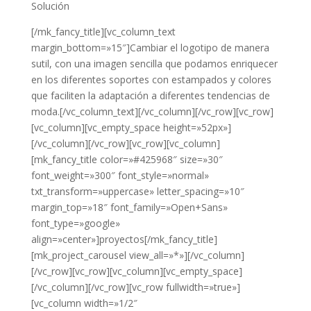
Solución
[/mk_fancy_title][vc_column_text
margin_bottom=»15″]Cambiar el logotipo de manera
sutil, con una imagen sencilla que podamos enriquecer
en los diferentes soportes con estampados y colores
que faciliten la adaptación a diferentes tendencias de
moda.[/vc_column_text][/vc_column][/vc_row][vc_row]
[vc_column][vc_empty_space height=»52px»]
[/vc_column][/vc_row][vc_row][vc_column]
[mk_fancy_title color=»#425968″ size=»30″
font_weight=»300″ font_style=»normal»
txt_transform=»uppercase» letter_spacing=»10″
margin_top=»18″ font_family=»Open+Sans»
font_type=»google»
align=»center»]proyectos[/mk_fancy_title]
[mk_project_carousel view_all=»*»][/vc_column]
[/vc_row][vc_row][vc_column][vc_empty_space]
[/vc_column][/vc_row][vc_row fullwidth=»true»]
[vc_column width=»1/2″