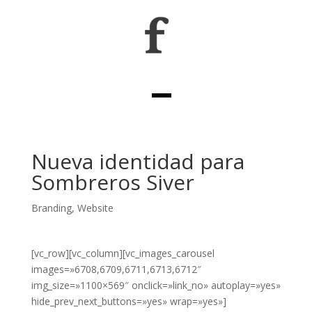
Nueva identidad para
Sombreros Siver
Branding
,
Website
[vc_row][vc_column][vc_images_carousel
images=»6708,6709,6711,6713,6712″
img_size=»1100×569″ onclick=»link_no» autoplay=»yes»
hide_prev_next_buttons=»yes» wrap=»yes»]