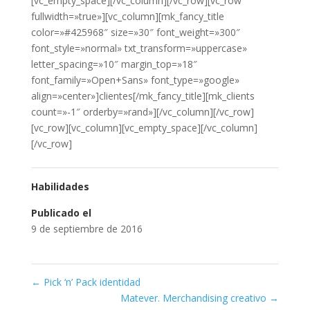
[vc_empty_space][/vc_column][/vc_row][vc_row
fullwidth=»true»][vc_column][mk_fancy_title
color=»#425968″ size=»30″ font_weight=»300″
font_style=»normal» txt_transform=»uppercase»
letter_spacing=»10″ margin_top=»18″
font_family=»Open+Sans» font_type=»google»
align=»center»]clientes[/mk_fancy_title][mk_clients
count=»-1″ orderby=»rand»][/vc_column][/vc_row]
[vc_row][vc_column][vc_empty_space][/vc_column]
[/vc_row]
Habilidades
Publicado el
9 de septiembre de 2016
←
Pick ‘n’ Pack identidad
Matever. Merchandising creativo
→