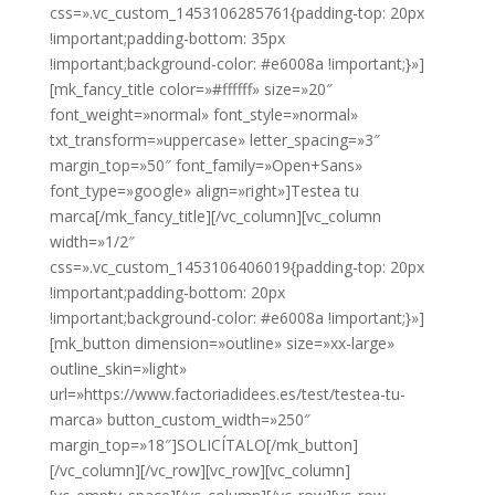
css=».vc_custom_1453106285761{padding-top: 20px
!important;padding-bottom: 35px
!important;background-color: #e6008a !important;}»]
[mk_fancy_title color=»#ffffff» size=»20″
font_weight=»normal» font_style=»normal»
txt_transform=»uppercase» letter_spacing=»3″
margin_top=»50″ font_family=»Open+Sans»
font_type=»google» align=»right»]Testea tu
marca[/mk_fancy_title][/vc_column][vc_column
width=»1/2″
css=».vc_custom_1453106406019{padding-top: 20px
!important;padding-bottom: 20px
!important;background-color: #e6008a !important;}»]
[mk_button dimension=»outline» size=»xx-large»
outline_skin=»light»
url=»https://www.factoriadidees.es/test/testea-tu-
marca» button_custom_width=»250″
margin_top=»18″]SOLICÍTALO[/mk_button]
[/vc_column][/vc_row][vc_row][vc_column]