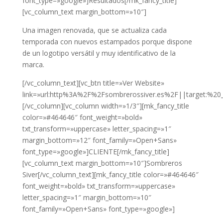
font_type=»google»]Resultados[/mk_fancy_title]
[vc_column_text margin_bottom=»10″]
Una imagen renovada, que se actualiza cada
temporada con nuevos estampados porque dispone
de un logotipo versátil y muy identificativo de la
marca.
[/vc_column_text][vc_btn title=»Ver Website»
link=»url:http%3A%2F%2Fsombrerossiver.es%2F||target:%20_
[/vc_column][vc_column width=»1/3″][mk_fancy_title
color=»#464646″ font_weight=»bold»
txt_transform=»uppercase» letter_spacing=»1″
margin_bottom=»12″ font_family=»Open+Sans»
font_type=»google»]CLIENTE[/mk_fancy_title]
[vc_column_text margin_bottom=»10″]Sombreros
Siver[/vc_column_text][mk_fancy_title color=»#464646″
font_weight=»bold» txt_transform=»uppercase»
letter_spacing=»1″ margin_bottom=»10″
font_family=»Open+Sans» font_type=»google»]