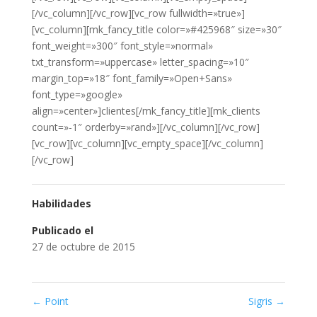
[/vc_column][/vc_row][vc_row fullwidth=»true»]
[vc_column][mk_fancy_title color=»#425968″ size=»30″
font_weight=»300″ font_style=»normal»
txt_transform=»uppercase» letter_spacing=»10″
margin_top=»18″ font_family=»Open+Sans»
font_type=»google»
align=»center»]clientes[/mk_fancy_title][mk_clients
count=»-1″ orderby=»rand»][/vc_column][/vc_row]
[vc_row][vc_column][vc_empty_space][/vc_column]
[/vc_row]
Habilidades
Publicado el
27 de octubre de 2015
←
Point
Sigris
→