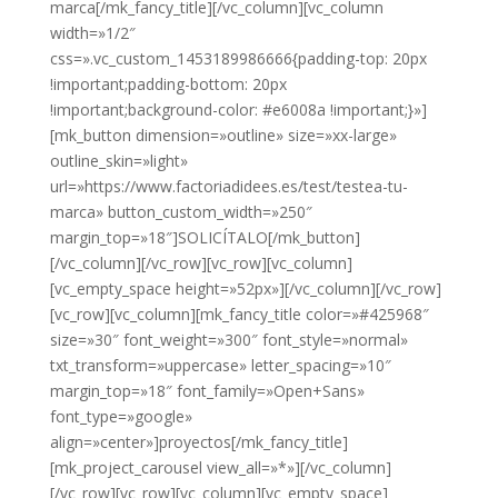
marca[/mk_fancy_title][/vc_column][vc_column
width=»1/2″
css=».vc_custom_1453189986666{padding-top: 20px
!important;padding-bottom: 20px
!important;background-color: #e6008a !important;}»]
[mk_button dimension=»outline» size=»xx-large»
outline_skin=»light»
url=»https://www.factoriadidees.es/test/testea-tu-
marca» button_custom_width=»250″
margin_top=»18″]SOLICÍTALO[/mk_button]
[/vc_column][/vc_row][vc_row][vc_column]
[vc_empty_space height=»52px»][/vc_column][/vc_row]
[vc_row][vc_column][mk_fancy_title color=»#425968″
size=»30″ font_weight=»300″ font_style=»normal»
txt_transform=»uppercase» letter_spacing=»10″
margin_top=»18″ font_family=»Open+Sans»
font_type=»google»
align=»center»]proyectos[/mk_fancy_title]
[mk_project_carousel view_all=»*»][/vc_column]
[/vc_row][vc_row][vc_column][vc_empty_space]