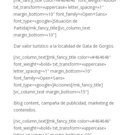
[mk_fancy_title color=»#464646″ font_weight=»bold»
txt_transform=»uppercase» letter_spacing=»1″
margin_bottom=»10″ font_family=»Open+Sans»
font_type=»google»]Situación de
Partida[/mk_fancy_title][vc_column_text
margin_bottom=»10″]
Dar valor turístico a la localidad de Gata de Gorgos.
[/vc_column_text][mk_fancy_title color=»#464646″
font_weight=»bold» txt_transform=»uppercase»
letter_spacing=»1″ margin_bottom=»10″
font_family=»Open+Sans»
font_type=»google»]Acciones[/mk_fancy_title]
[vc_column_text margin_bottom=»15″]
Blog content, campaña de publicidad, marketing de
contenidos.
[/vc_column_text][mk_fancy_title color=»#464646″
font_weight=»bold» txt_transform=»uppercase»
letter_spacing=»1″ margin_bottom=»10″