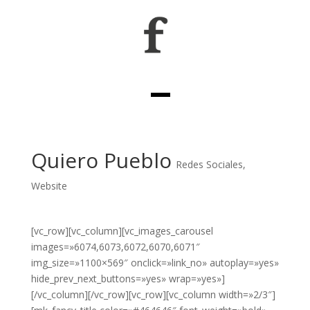
Quiero Pueblo
Redes Sociales
,
Website
[vc_row][vc_column][vc_images_carousel
images=»6074,6073,6072,6070,6071″
img_size=»1100×569″ onclick=»link_no» autoplay=»yes»
hide_prev_next_buttons=»yes» wrap=»yes»]
[/vc_column][/vc_row][vc_row][vc_column width=»2/3″]