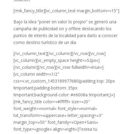
[/mk_fancy_title][vc_column_text margin_bottom=»15″]
Bajo la idea “poner en valor lo propio” se generó una
campaña de publicidad on y offline destacando los
puntos de interés de la localidad para darlo a conocer
como destino turístico de un día.
[/vc_column_text][/vc_column][/vc_row][vc_row]
[vc_column][vc_empty_space height=»52px»]
[/vc_column][/vc_row][vc_row fullwidth=»true»]
[vc_column width=»1/2″
css=».vc_custom_1453189977680{padding-top: 20px
!important;padding-bottom: 35px
!important;background-color: #e6008a !important;}»]
[mk_fancy_title color=»#ffffff» size=»20″
font_weight=»normal» font_style=»normal»
txt_transform=»uppercase» letter_spacing=»3″
margin_top=»50″ font_family=»Open+Sans»
font_type=»google» align=»right»]Testea tu