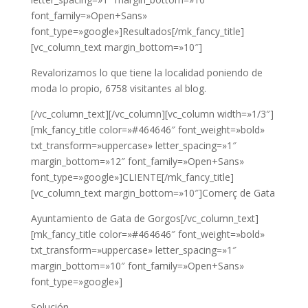
font_family=»Open+Sans»
font_type=»google»]Resultados[/mk_fancy_title]
[vc_column_text margin_bottom=»10″]
Revalorizamos lo que tiene la localidad poniendo de
moda lo propio, 6758 visitantes al blog.
[/vc_column_text][/vc_column][vc_column width=»1/3″]
[mk_fancy_title color=»#464646″ font_weight=»bold»
txt_transform=»uppercase» letter_spacing=»1″
margin_bottom=»12″ font_family=»Open+Sans»
font_type=»google»]CLIENTE[/mk_fancy_title]
[vc_column_text margin_bottom=»10″]Comerç de Gata
Ayuntamiento de Gata de Gorgos[/vc_column_text]
[mk_fancy_title color=»#464646″ font_weight=»bold»
txt_transform=»uppercase» letter_spacing=»1″
margin_bottom=»10″ font_family=»Open+Sans»
font_type=»google»]
Solución