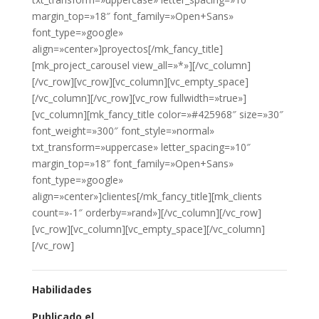
margin_top=»18″ font_family=»Open+Sans»
font_type=»google»
align=»center»]proyectos[/mk_fancy_title]
[mk_project_carousel view_all=»*»][/vc_column]
[/vc_row][vc_row][vc_column][vc_empty_space]
[/vc_column][/vc_row][vc_row fullwidth=»true»]
[vc_column][mk_fancy_title color=»#425968″ size=»30″
font_weight=»300″ font_style=»normal»
txt_transform=»uppercase» letter_spacing=»10″
margin_top=»18″ font_family=»Open+Sans»
font_type=»google»
align=»center»]clientes[/mk_fancy_title][mk_clients
count=»-1″ orderby=»rand»][/vc_column][/vc_row]
[vc_row][vc_column][vc_empty_space][/vc_column]
[/vc_row]
Habilidades
Publicado el