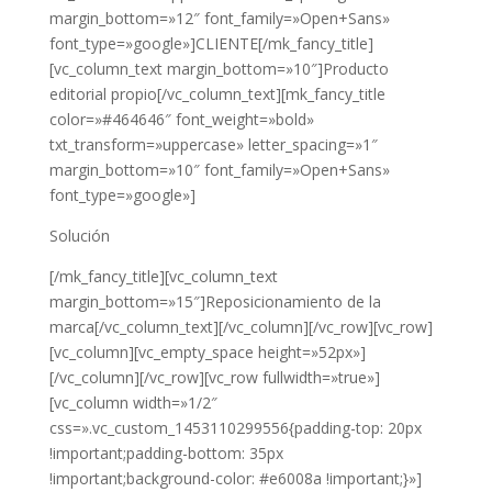
margin_bottom=»12″ font_family=»Open+Sans»
font_type=»google»]CLIENTE[/mk_fancy_title]
[vc_column_text margin_bottom=»10″]Producto
editorial propio[/vc_column_text][mk_fancy_title
color=»#464646″ font_weight=»bold»
txt_transform=»uppercase» letter_spacing=»1″
margin_bottom=»10″ font_family=»Open+Sans»
font_type=»google»]
Solución
[/mk_fancy_title][vc_column_text
margin_bottom=»15″]Reposicionamiento de la
marca[/vc_column_text][/vc_column][/vc_row][vc_row]
[vc_column][vc_empty_space height=»52px»]
[/vc_column][/vc_row][vc_row fullwidth=»true»]
[vc_column width=»1/2″
css=».vc_custom_1453110299556{padding-top: 20px
!important;padding-bottom: 35px
!important;background-color: #e6008a !important;}»]