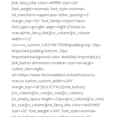
[mk_fancy_title color=»#ffffff» size=»20″
font_weight=»normal» font_style=»normal»
txt_transform=»uppercase» letter_spacing=»3″
margin_top=»50″ font_family=»Open+Sans»
font_type=»google» align=»right»]Testea tu
marca[/mk_fancy_title][/vc_column][vc_column
width=»1/2″
css=».vc_custom_1453196779585{padding-top: 20px
!important;padding-bottom: 20px
!important;background-color: #e6008a !important;}»]
[mk_button dimension=»outline» size=»xx-large»
outline_skin=»light»
url=»https://www.factoriadidees.es/test/testea-tu-
marca» button_custom_width=»250″
margin_top=»18″]SOLICÍTALO[/mk_button]
[/vc_column][/vc_row][vc_row][vc_column]
[vc_empty_space height=»52px»][/vc_column][/vc_row]
[vc_row][vc_column][mk_fancy_title color=»#425968″
size=»30″ font_weight=»300″ font_style=»normal»
txt_transform=»uppercase» letter_spacing=»10″