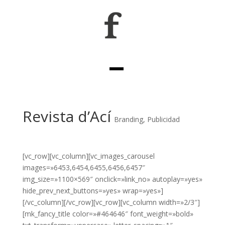
Revista d’Ací
Branding
,
Publicidad
[vc_row][vc_column][vc_images_carousel
images=»6453,6454,6455,6456,6457″
img_size=»1100×569″ onclick=»link_no» autoplay=»yes»
hide_prev_next_buttons=»yes» wrap=»yes»]
[/vc_column][/vc_row][vc_row][vc_column width=»2/3″]
[mk_fancy_title color=»#464646″ font_weight=»bold»