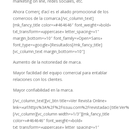
marketing on line, redes sociales, etc.
Ahora Comerç d’ací es el aliado promocional de los
comercios de la comarca.[/vc_column_text]
[mk_fancy_title color=»#464646″ font_weight=»bold»
txt_transform=»uppercase» letter_spacing=»1″
margin_bottom=»10″ font_family=»Open+Sans»
font_type=»google»]Resultados[/mk_fancy_title]
[vc_column_text margin_bottom=»10″]
Aumento de la notoriedad de marca.
Mayor facilidad del equipo comercial para entablar
relaciones con los clientes.
Mayor confiabilidad en la marca.
[/vc_column_text][vc_btn title=»Ver Revista Online»
link=»url:https%3A%2F%2Fissuu.com%2Frevistadaci|title:Ver
[/vc_column][vc_column width=»1/3″][mk_fancy_title
color=»#464646″ font_weight=»bold»
txt_transform=»uppercase» letter_spacing=»1″