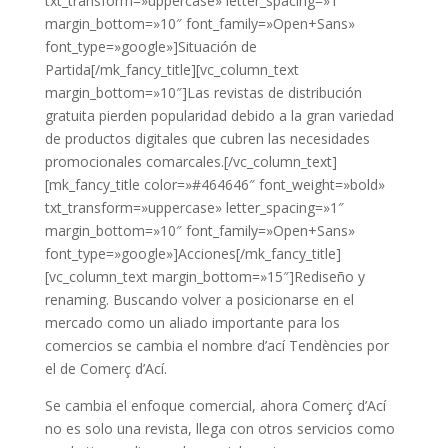
txt_transform=»uppercase» letter_spacing=»1″
margin_bottom=»10″ font_family=»Open+Sans»
font_type=»google»]Situación de
Partida[/mk_fancy_title][vc_column_text
margin_bottom=»10″]Las revistas de distribución
gratuita pierden popularidad debido a la gran variedad
de productos digitales que cubren las necesidades
promocionales comarcales.[/vc_column_text]
[mk_fancy_title color=»#464646″ font_weight=»bold»
txt_transform=»uppercase» letter_spacing=»1″
margin_bottom=»10″ font_family=»Open+Sans»
font_type=»google»]Acciones[/mk_fancy_title]
[vc_column_text margin_bottom=»15″]Rediseño y
renaming. Buscando volver a posicionarse en el
mercado como un aliado importante para los
comercios se cambia el nombre d’ací Tendències por
el de Comerç d’Ací.
Se cambia el enfoque comercial, ahora Comerç d’Ací
no es solo una revista, llega con otros servicios como